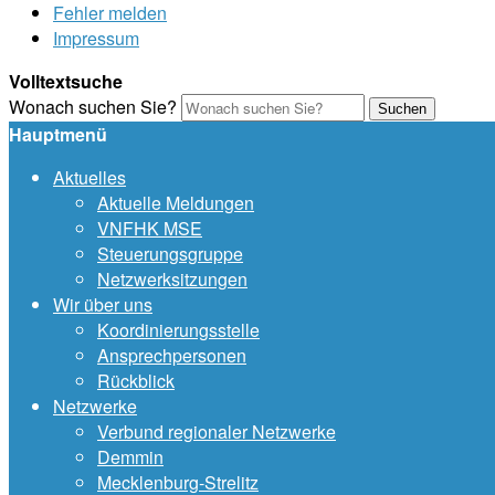
Fehler melden
Impressum
Volltextsuche
Wonach suchen Sie?
Suchen
Hauptmenü
Aktuelles
Aktuelle Meldungen
VNFHK MSE
Steuerungsgruppe
Netzwerksitzungen
Wir über uns
Koordinierungsstelle
Ansprechpersonen
Rückblick
Netzwerke
Verbund regionaler Netzwerke
Demmin
Mecklenburg-Strelitz