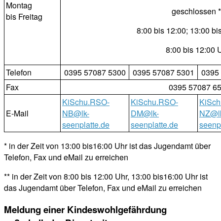
Montag
geschlossen *
bis Freitag
8:00 bis 12:00; 13:00 bi
8:00 bis 12:00 
Telefon
0395 57087 5300
0395 57087 5301
0395 
Fax
0395 57087 65
KiSchu.RSO-
KiSchu.RSO-
KiSch
E-Mail
NB@lk-
DM@lk-
NZ@l
seenplatte.de
seenplatte.de
seenp
* in der Zeit von 13:00 bis16:00 Uhr ist das Jugendamt über
Telefon, Fax und eMail zu erreichen
** in der Zeit von 8:00 bis 12:00 Uhr, 13:00 bis16:00 Uhr ist
das Jugendamt über Telefon, Fax und eMail zu erreichen
Meldung einer Kindeswohlgefährdung